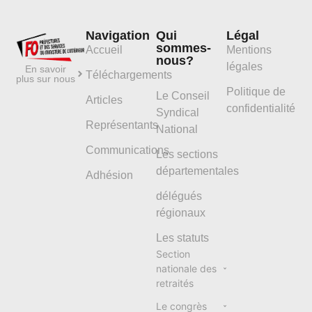
Navigation
Qui
Légal
sommes-
Accueil
Mentions
nous?
légales
En savoir
Téléchargements
plus sur nous
Politique de
Le Conseil
Articles
confidentialité
Syndical
Représentants
National
Communications
Les sections
départementales
Adhésion
délégués
régionaux
Les statuts
Section
nationale des
retraités
Le congrès