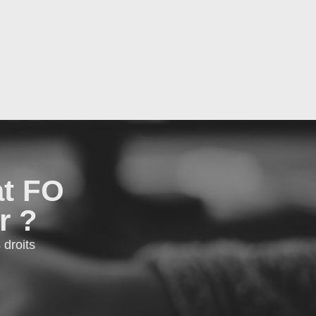
at FO
r ?
droits