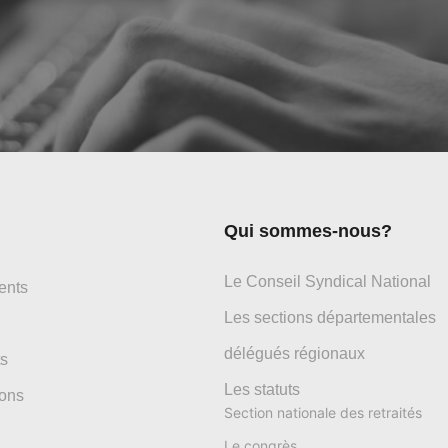
Qui sommes-nous?
Le Conseil Syndical National
ents
Les sections départementales
délégués régionaux
s
Les statuts
ons
Section nationale des retraités
Le congrès