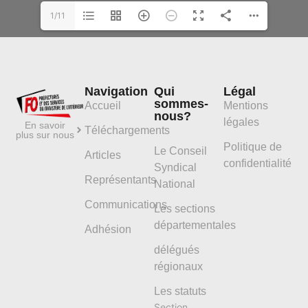
1/11
Navigation
Qui
Légal
sommes-
Accueil
Mentions
nous?
légales
En savoir
Téléchargements
plus sur nous
Politique de
Le Conseil
Articles
confidentialité
Syndical
Représentants
National
Communications
Les sections
départementales
Adhésion
délégués
régionaux
Les statuts
Section