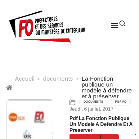
Accueil
documents
La Fonction
publique un
modèle à défendre
et à préserver
DOCUMENTS
FGF-FO
Jeudi, 6 juillet, 2017
Pdf La Fonction Publique
Un Modele A Defendre Et A
Preserver