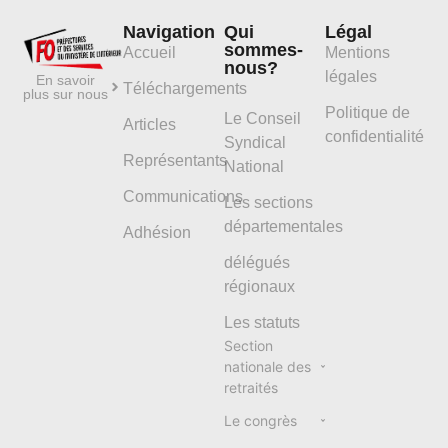
Navigation
Qui
Légal
sommes-
Accueil
Mentions
nous?
légales
En savoir
Téléchargements
plus sur nous
Politique de
Le Conseil
Articles
confidentialité
Syndical
Représentants
National
Communications
Les sections
départementales
Adhésion
délégués
régionaux
Les statuts
Section
nationale des
retraités
Le congrès