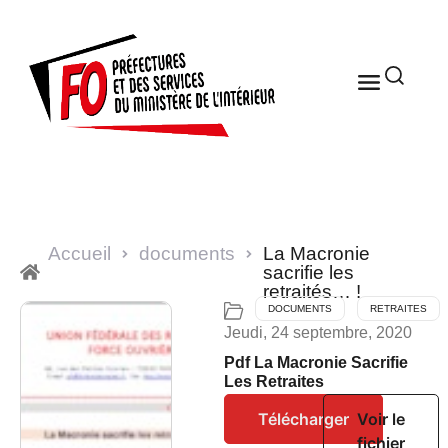
Accueil
documents
La Macronie
sacrifie les
retraités… !
DOCUMENTS
RETRAITES
Jeudi, 24 septembre, 2020
Pdf La Macronie Sacrifie
Les Retraites
Télécharger
Voir le
fichier