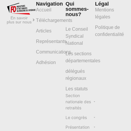
Navigation
Qui
Légal
sommes-
Accueil
Mentions
nous?
légales
En savoir
Téléchargements
plus sur nous
Politique de
Le Conseil
Articles
confidentialité
Syndical
Représentants
National
Communications
Les sections
départementales
Adhésion
délégués
régionaux
Les statuts
Section
nationale des
retraités
Le congrès
Présentation