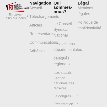
Navigation
Qui
Légal
sommes-
Accueil
Mentions
nous?
légales
En savoir
Téléchargements
plus sur nous
Politique de
Le Conseil
Articles
confidentialité
Syndical
Représentants
National
Communications
Les sections
départementales
Adhésion
délégués
régionaux
Les statuts
Section
nationale des
retraités
Le congrès
Présentation