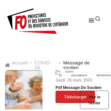
Accueil
COVID-
Message de
19
soutien
COVID-
19
DOCUMENTS
RETRAITES
Jeudi, 26 mars, 2020
Pdf Message De Soutien
Télécharger
Voir le
fichier