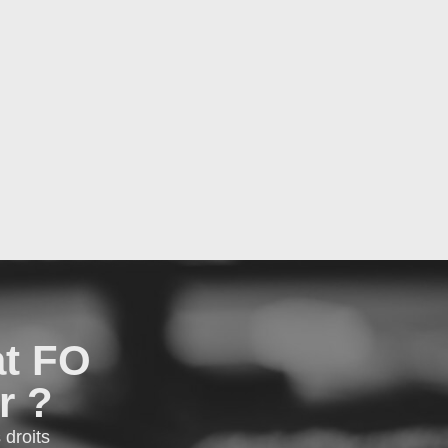
at FO
r ?
droits