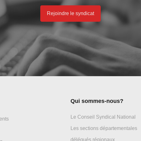
Rejoindre le syndicat
Qui sommes-nous?
Le Conseil Syndical National
ents
Les sections départementales
délégués régionaux