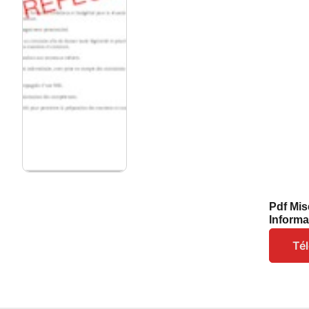
Pdf Mis
Inform
Té