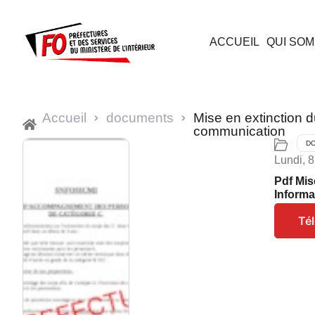
ACCUEIL
QUI SOM
Accueil
documents
Mise en extinction 
communication
D
Lundi, 
Pdf Mis
Inform
Té