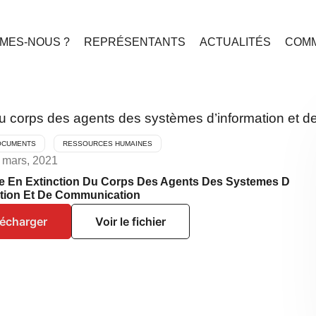
MES-NOUS ?
REPRÉSENTANTS
ACTUALITÉS
COMM
du corps des agents des systèmes d’information et d
OCUMENTS
RESSOURCES HUMAINES
8 mars, 2021
e En Extinction Du Corps Des Agents Des Systemes D
ation Et De Communication
lécharger
Voir le fichier