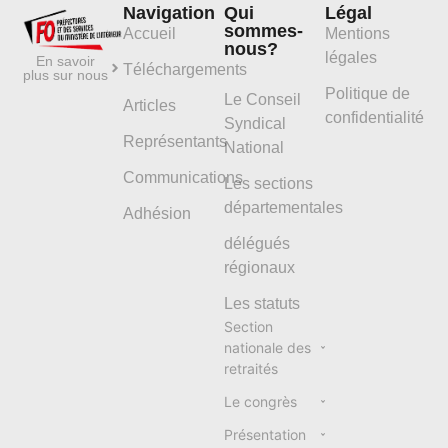
Navigation
Qui
Légal
sommes-
Accueil
Mentions
nous?
légales
En savoir
Téléchargements
plus sur nous
Politique de
Le Conseil
Articles
confidentialité
Syndical
Représentants
National
Communications
Les sections
départementales
Adhésion
délégués
régionaux
Les statuts
Section
nationale des
retraités
Le congrès
Présentation