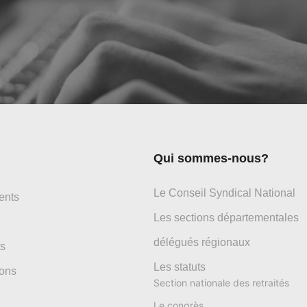
Qui sommes-nous?
Le Conseil Syndical National
ents
Les sections départementales
délégués régionaux
s
Les statuts
ons
Section nationale des retraités
Le congrès