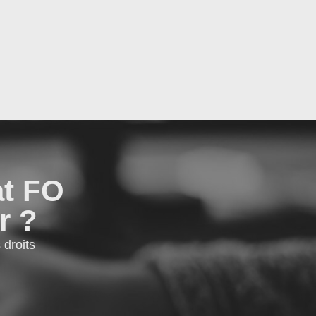
at FO
r ?
droits