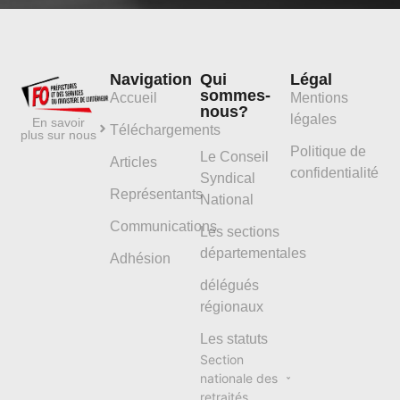
Navigation
Qui
Légal
sommes-
Accueil
Mentions
nous?
légales
En savoir
Téléchargements
plus sur nous
Politique de
Le Conseil
Articles
confidentialité
Syndical
Représentants
National
Communications
Les sections
départementales
Adhésion
délégués
régionaux
Les statuts
Section
nationale des
retraités