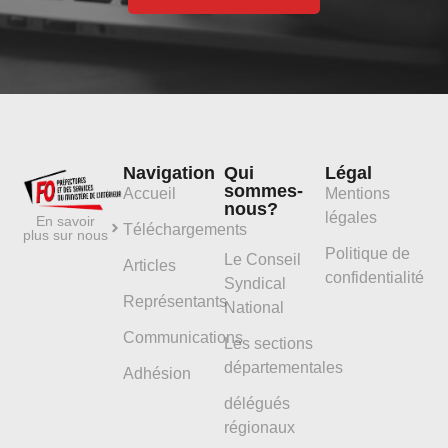
Navigation
Qui
Légal
sommes-
Accueil
Mentions
nous?
légales
En savoir
Téléchargements
plus sur nous
Politique de
Le Conseil
Articles
confidentialité
Syndical
Représentants
National
Communications
Les sections
départementales
Adhésion
délégués
régionaux