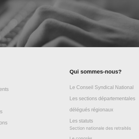
Qui sommes-nous?
Le Conseil Syndical National
ents
Les sections départementales
délégués régionaux
s
Les statuts
ons
Section nationale des retraités
Le congrès