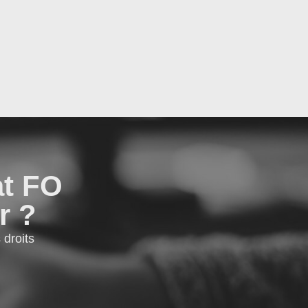
at FO
r ?
droits