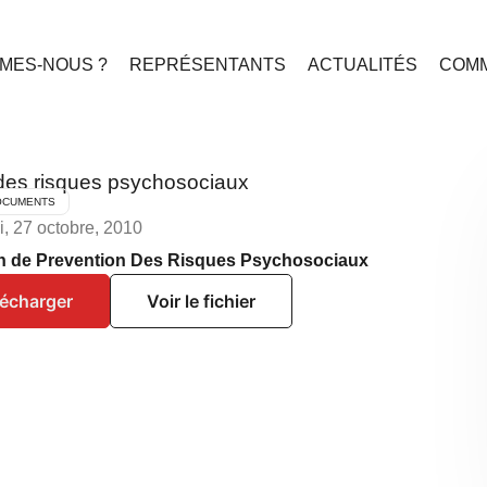
MES-NOUS ?
REPRÉSENTANTS
ACTUALITÉS
COMM
 des risques psychosociaux
OCUMENTS
i, 27 octobre, 2010
an de Prevention Des Risques Psychosociaux
lécharger
Voir le fichier