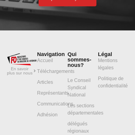
Navigation
Qui
Légal
sommes-
Accueil
Mentions
nous?
légales
En savoir
Téléchargements
plus sur nous
Politique de
Le Conseil
Articles
confidentialité
Syndical
Représentants
National
Communications
Les sections
départementales
Adhésion
délégués
régionaux