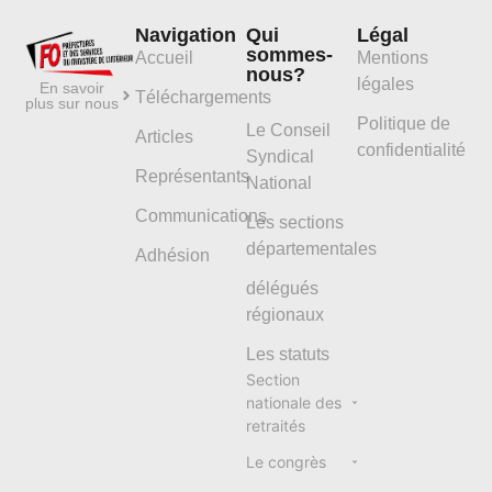
Navigation
Qui
Légal
sommes-
Accueil
Mentions
nous?
légales
En savoir
Téléchargements
plus sur nous
Politique de
Le Conseil
Articles
confidentialité
Syndical
Représentants
National
Communications
Les sections
départementales
Adhésion
délégués
régionaux
Les statuts
Section
nationale des
retraités
Le congrès