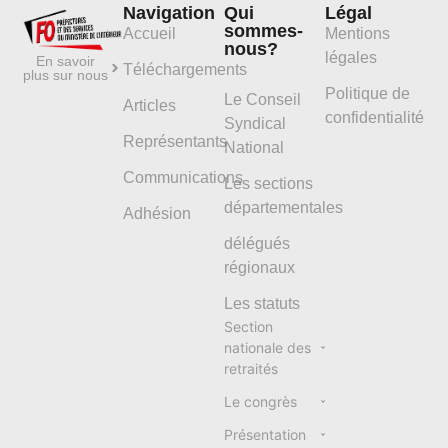
Navigation
Qui
Légal
sommes-
Accueil
Mentions
nous?
légales
En savoir
Téléchargements
plus sur nous
Politique de
Le Conseil
Articles
confidentialité
Syndical
Représentants
National
Communications
Les sections
départementales
Adhésion
délégués
régionaux
Les statuts
Section
nationale des
retraités
Le congrès
Présentation