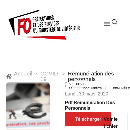
Accueil
COVID-
Rémunération des
19
personnels
COVID-
19
DOCUMENTS
RÉMUNÉRA
Lundi, 30 mars, 2020
Pdf Remuneration Des
Personnels
Télécharger
Voir le
fichier