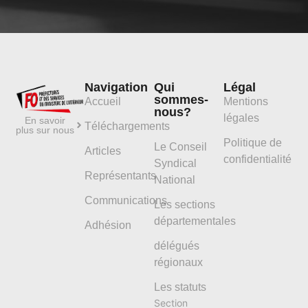
Navigation
Qui
Légal
sommes-
Accueil
Mentions
nous?
légales
En savoir
Téléchargements
plus sur nous
Politique de
Le Conseil
Articles
confidentialité
Syndical
Représentants
National
Communications
Les sections
départementales
Adhésion
délégués
régionaux
Les statuts
Section