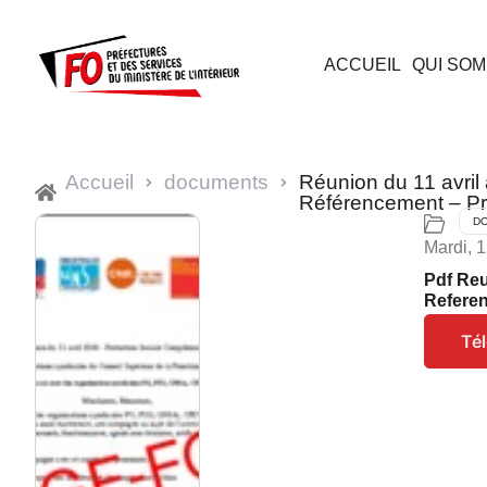
ACCUEIL
QUI SOM
Accueil
documents
Réunion du 11 avril
Référencement – Pr
D
Mardi, 1
Pdf Reu
Refere
Té