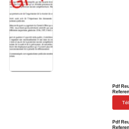
Pdf Reu
Refere
Té
Pdf Reu
Refere