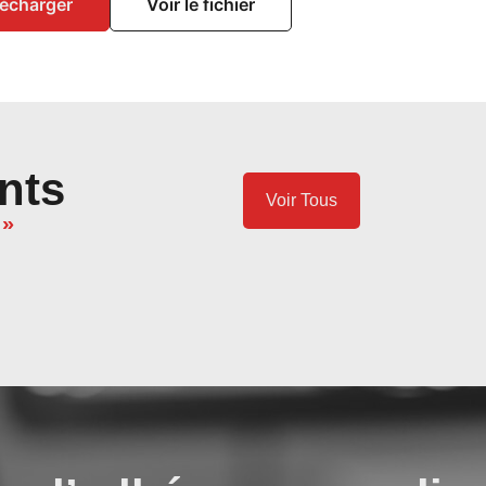
lécharger
Voir le fichier
nts
Voir Tous
 »