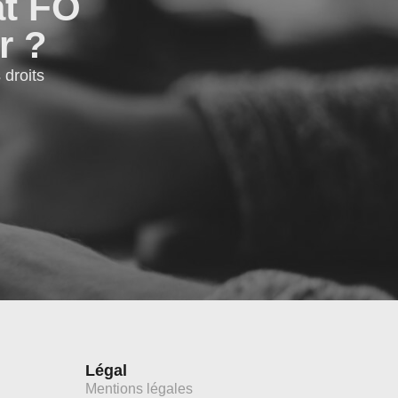
at FO
r ?
droits
Légal
Mentions légales