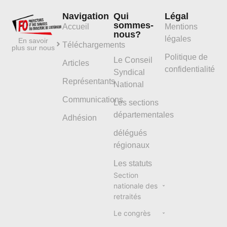
Navigation
Qui
Légal
sommes-
Accueil
Mentions
nous?
légales
En savoir
Téléchargements
plus sur nous
Politique de
Le Conseil
Articles
confidentialité
Syndical
Représentants
National
Communications
Les sections
départementales
Adhésion
délégués
régionaux
Les statuts
Section
nationale des
retraités
Le congrès