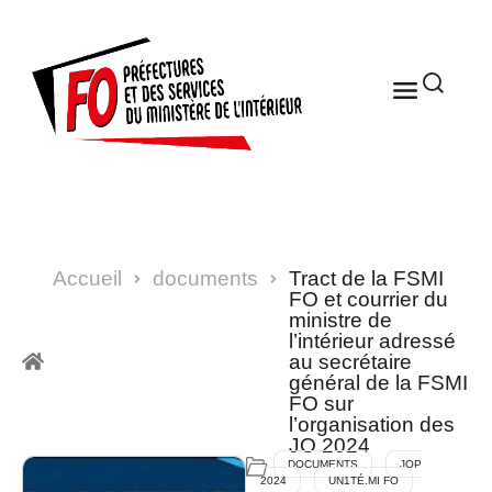
Accueil
documents
Tract de la FSMI
FO et courrier du
ministre de
l’intérieur adressé
au secrétaire
général de la FSMI
FO sur
l’organisation des
JO 2024
DOCUMENTS
JOP
2024
UN1TÉ.MI FO