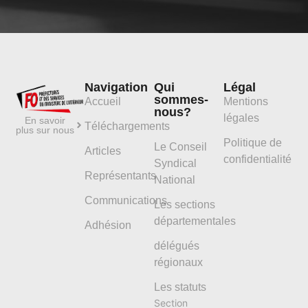
Navigation
Qui
Légal
sommes-
Accueil
Mentions
nous?
légales
En savoir
Téléchargements
plus sur nous
Politique de
Le Conseil
Articles
confidentialité
Syndical
Représentants
National
Communications
Les sections
départementales
Adhésion
délégués
régionaux
Les statuts
Section