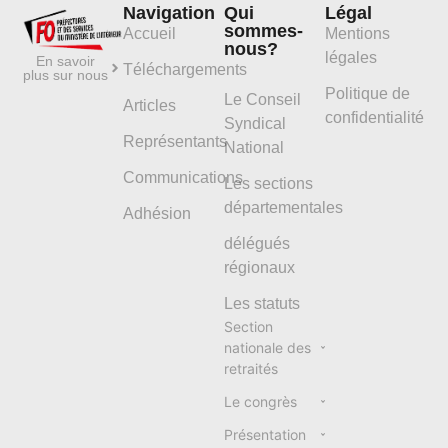
Navigation
Qui
Légal
sommes-
Accueil
Mentions
nous?
légales
En savoir
Téléchargements
plus sur nous
Politique de
Le Conseil
Articles
confidentialité
Syndical
Représentants
National
Communications
Les sections
départementales
Adhésion
délégués
régionaux
Les statuts
Section
nationale des
retraités
Le congrès
Présentation